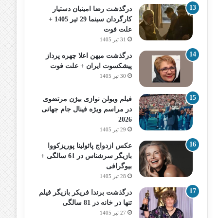
درگذشت رضا امینیان دستیار
کارگردان سینما 29 تیر 1405 +
علت فوت
31 تیر 1405
درگذشت میهن اعلا چهره پرداز
پیشکسوت ایران + علت فوت
30 تیر 1405
فیلم ویولن نوازی بیژن مرتضوی
در مراسم ویژه فینال جام جهانی
2026
29 تیر 1405
عکس ازدواج پائولینا پوریزکووا
بازیگر سرشناس در 61 سالگی +
بیوگرافی
28 تیر 1405
درگذشت برندا فریکر بازیگر فیلم
تنها در خانه در 81 سالگی
27 تیر 1405