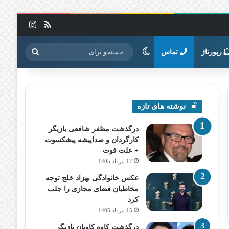
خوراک
اینستاگرا
تغییر پوسته
جستجو
رپورتاژ
تماس
برای
نوشته های تازه
درگذشت مظفر شافعی بازیگر
کارگردان و صداپیشه پیشکسوت
+ علت فوت
17 مرداد 1405
عکس خانوادگی بهزاد خلج توجه
مخاطبان فضای مجازی را جلب
کرد
15 مرداد 1405
درگذشت کاوه کاویان بازیگر