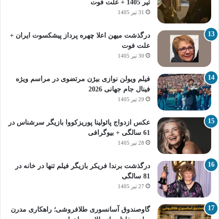
تیر 1405 + علت فوت
31 تیر 1405
درگذشت میهن اعلا چهره پرداز پیشکسوت ایران +
علت فوت
30 تیر 1405
فیلم ویولن نوازی بیژن مرتضوی در مراسم ویژه
فینال جام جهانی 2026
29 تیر 1405
عکس ازدواج پائولینا پوریزکووا بازیگر سرشناس در
61 سالگی + بیوگرافی
28 تیر 1405
درگذشت برندا فریکر بازیگر فیلم تنها در خانه در
81 سالگی
27 تیر 1405
گاوصندوق آسانسوری طلافروشی؛ راهکاری مدرن