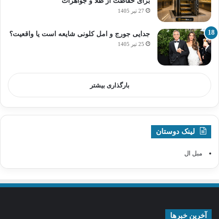
برای حفاظت از طلا و جواهرات
27 تیر 1405
جدایی جورج و امل کلونی شایعه است یا واقعیت؟
25 تیر 1405
بارگذاری بیشتر
لینک دوستان
مبل ال
آخرین خبرها