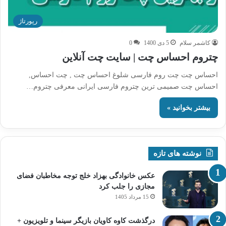
رپورتاژ
کاشمر سلام
5 دی 1400
0
چتروم احساس چت | سایت چت آنلاین
احساس چت چت روم فارسی شلوغ احساس چت , چت احساس,
احساس چت صمیمی ترین چتروم فارسی ایرانی معرفی چتروم…
بیشتر بخوانید »
نوشته های تازه
عکس خانوادگی بهزاد خلج توجه مخاطبان فضای
مجازی را جلب کرد
15 مرداد 1405
درگذشت کاوه کاویان بازیگر سینما و تلویزیون +