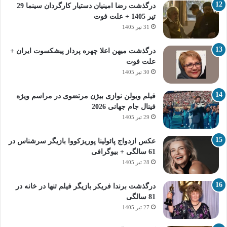
درگذشت رضا امینیان دستیار کارگردان سینما 29
تیر 1405 + علت فوت
31 تیر 1405
درگذشت میهن اعلا چهره پرداز پیشکسوت ایران +
علت فوت
30 تیر 1405
فیلم ویولن نوازی بیژن مرتضوی در مراسم ویژه
فینال جام جهانی 2026
29 تیر 1405
عکس ازدواج پائولینا پوریزکووا بازیگر سرشناس در
61 سالگی + بیوگرافی
28 تیر 1405
درگذشت برندا فریکر بازیگر فیلم تنها در خانه در
81 سالگی
27 تیر 1405