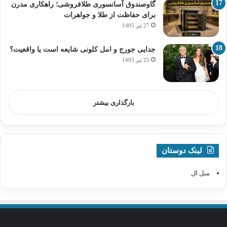
گاوصندوق آسانسوری طلافروشی؛ راهکاری مدرن
برای حفاظت از طلا و جواهرات
27 تیر 1405
جدایی جورج و امل کلونی شایعه است یا واقعیت؟
25 تیر 1405
بارگذاری بیشتر
لینک دوستان
مبل ال