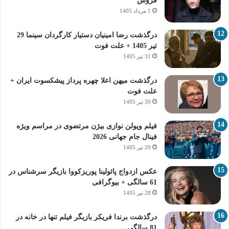
فروش
1 مرداد 1405
درگذشت رضا امینیان دستیار کارگردان سینما 29
تیر 1405 + علت فوت
31 تیر 1405
درگذشت میهن اعلا چهره پرداز پیشکسوت ایران +
علت فوت
30 تیر 1405
فیلم ویولن نوازی بیژن مرتضوی در مراسم ویژه
فینال جام جهانی 2026
29 تیر 1405
عکس ازدواج پائولینا پوریزکووا بازیگر سرشناس در
61 سالگی + بیوگرافی
28 تیر 1405
درگذشت برندا فریکر بازیگر فیلم تنها در خانه در
81 سالگی