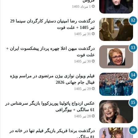
فروش
1 مرداد 1405
درگذشت رضا امینیان دستیار کارگردان سینما 29
تیر 1405 + علت فوت
31 تیر 1405
درگذشت میهن اعلا چهره پرداز پیشکسوت ایران +
علت فوت
30 تیر 1405
فیلم ویولن نوازی بیژن مرتضوی در مراسم ویژه
فینال جام جهانی 2026
29 تیر 1405
عکس ازدواج پائولینا پوریزکووا بازیگر سرشناس در
61 سالگی + بیوگرافی
28 تیر 1405
درگذشت برندا فریکر بازیگر فیلم تنها در خانه در
81 سالگی