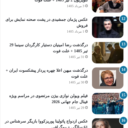
تلویزیون 2 تیر 1405 + علت فوت
3 مرداد 1405
عکس پژمان جمشیدی در پشت صحنه نمایش برای
فروش
1 مرداد 1405
درگذشت رضا امینیان دستیار کارگردان سینما 29
تیر 1405 + علت فوت
31 تیر 1405
درگذشت میهن اعلا چهره پرداز پیشکسوت ایران +
علت فوت
30 تیر 1405
فیلم ویولن نوازی بیژن مرتضوی در مراسم ویژه
فینال جام جهانی 2026
29 تیر 1405
عکس ازدواج پائولینا پوریزکووا بازیگر سرشناس در
61 سالگی + بیوگرافی