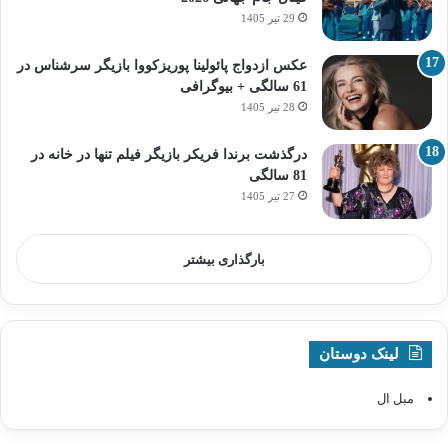
29 تیر 1405
عکس ازدواج پائولینا پوریزکووا بازیگر سرشناس در
61 سالگی + بیوگرافی
28 تیر 1405
درگذشت برندا فریکر بازیگر فیلم تنها در خانه در
81 سالگی
27 تیر 1405
بارگذاری بیشتر
لینک دوستان
مبل ال