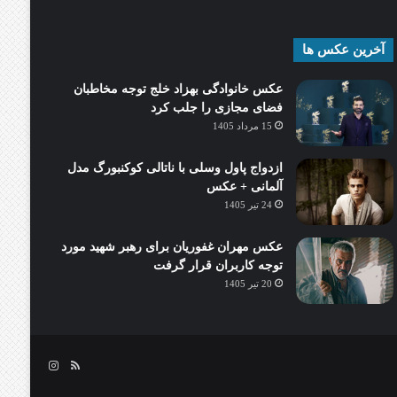
آخرین عکس ها
عکس خانوادگی بهزاد خلج توجه مخاطبان
فضای مجازی را جلب کرد
15 مرداد 1405
ازدواج پاول وسلی با ناتالی کوکنبورگ مدل
آلمانی + عکس
24 تیر 1405
عکس مهران غفوریان برای رهبر شهید مورد
توجه کاربران قرار گرفت
20 تیر 1405
خوراک
اینستاگرام