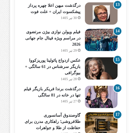
درگذشت میهن اعلا چهره پرداز
پیشکسوت ایران + علت فوت
30 تیر 1405
فیلم ویولن نوازی بیژن مرتضوی
در مراسم ویژه فینال جام جهانی
2026
29 تیر 1405
عکس ازدواج پائولینا پوریزکووا
بازیگر سرشناس در 61 سالگی +
بیوگرافی
28 تیر 1405
درگذشت برندا فریکر بازیگر فیلم
تنها در خانه در 81 سالگی
27 تیر 1405
گاوصندوق آسانسوری
طلافروشی؛ راهکاری مدرن برای
حفاظت از طلا و جواهرات