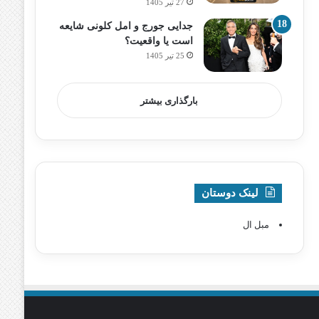
27 تیر 1405
جدایی جورج و امل کلونی شایعه
است یا واقعیت؟
25 تیر 1405
بارگذاری بیشتر
لینک دوستان
مبل ال