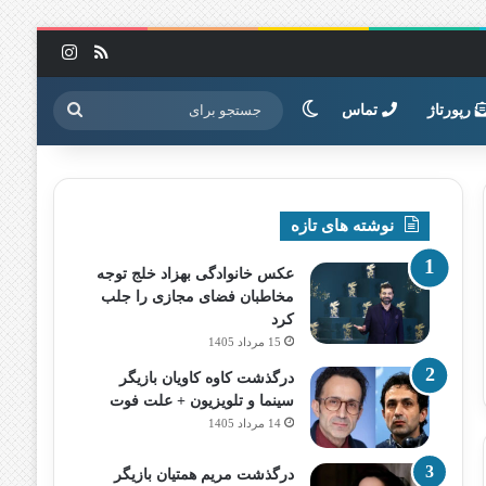
خوراک
اینستاگرا
تغییر پوسته
جستجو
رپورتاژ
تماس
برای
نوشته های تازه
عکس خانوادگی بهزاد خلج توجه
مخاطبان فضای مجازی را جلب
کرد
15 مرداد 1405
درگذشت کاوه کاویان بازیگر
سینما و تلویزیون + علت فوت
14 مرداد 1405
درگذشت مریم همتیان بازیگر