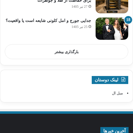
برای حفاظت از طلا و جواهرات
27 تیر 1405
جدایی جورج و امل کلونی شایعه است یا واقعیت؟
25 تیر 1405
بارگذاری بیشتر
لینک دوستان
مبل ال
آخرین خبرها