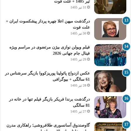
تیر 1405 + علت فوت
31 تیر 1405
درگذشت میهن اعلا چهره پرداز پیشکسوت ایران +
علت فوت
30 تیر 1405
فیلم ویولن نوازی بیژن مرتضوی در مراسم ویژه
فینال جام جهانی 2026
29 تیر 1405
عکس ازدواج پائولینا پوریزکووا بازیگر سرشناس در
61 سالگی + بیوگرافی
28 تیر 1405
درگذشت برندا فریکر بازیگر فیلم تنها در خانه در
81 سالگی
27 تیر 1405
گاوصندوق آسانسوری طلافروشی؛ راهکاری مدرن