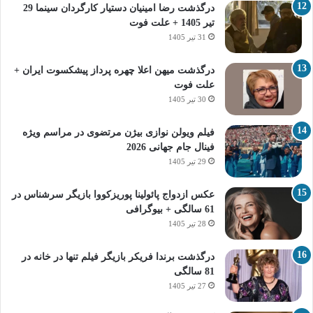
درگذشت رضا امینیان دستیار کارگردان سینما 29
تیر 1405 + علت فوت
31 تیر 1405
درگذشت میهن اعلا چهره پرداز پیشکسوت ایران +
علت فوت
30 تیر 1405
فیلم ویولن نوازی بیژن مرتضوی در مراسم ویژه
فینال جام جهانی 2026
29 تیر 1405
عکس ازدواج پائولینا پوریزکووا بازیگر سرشناس در
61 سالگی + بیوگرافی
28 تیر 1405
درگذشت برندا فریکر بازیگر فیلم تنها در خانه در
81 سالگی
27 تیر 1405