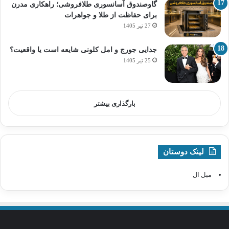
گاوصندوق آسانسوری طلافروشی؛ راهکاری مدرن
برای حفاظت از طلا و جواهرات
27 تیر 1405
جدایی جورج و امل کلونی شایعه است یا واقعیت؟
25 تیر 1405
بارگذاری بیشتر
لینک دوستان
مبل ال