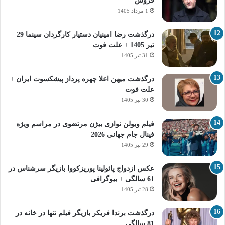
فروش
1 مرداد 1405
درگذشت رضا امینیان دستیار کارگردان سینما 29
تیر 1405 + علت فوت
31 تیر 1405
درگذشت میهن اعلا چهره پرداز پیشکسوت ایران +
علت فوت
30 تیر 1405
فیلم ویولن نوازی بیژن مرتضوی در مراسم ویژه
فینال جام جهانی 2026
29 تیر 1405
عکس ازدواج پائولینا پوریزکووا بازیگر سرشناس در
61 سالگی + بیوگرافی
28 تیر 1405
درگذشت برندا فریکر بازیگر فیلم تنها در خانه در
81 سالگی