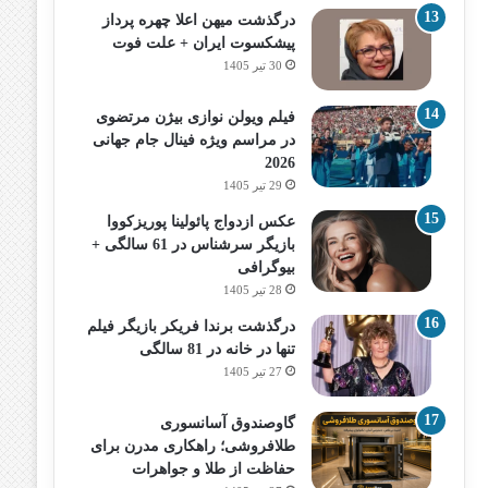
درگذشت میهن اعلا چهره پرداز
پیشکسوت ایران + علت فوت
30 تیر 1405
فیلم ویولن نوازی بیژن مرتضوی
در مراسم ویژه فینال جام جهانی
2026
29 تیر 1405
عکس ازدواج پائولینا پوریزکووا
بازیگر سرشناس در 61 سالگی +
بیوگرافی
28 تیر 1405
درگذشت برندا فریکر بازیگر فیلم
تنها در خانه در 81 سالگی
27 تیر 1405
گاوصندوق آسانسوری
طلافروشی؛ راهکاری مدرن برای
حفاظت از طلا و جواهرات