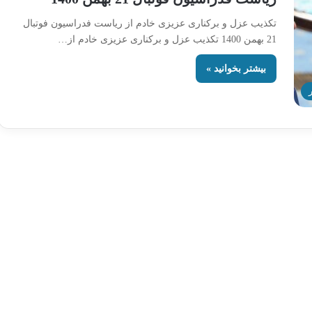
تکذیب عزل و برکناری عزیزی خادم از ریاست فدراسیون فوتبال
21 بهمن 1400 تکذیب عزل و برکناری عزیزی خادم از…
بیشتر بخوانید »