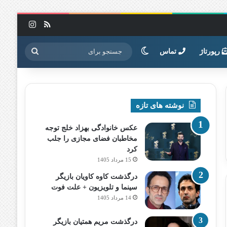
خوراک
اینستاگرا
تغییر پوسته
جستجو
رپورتاژ
تماس
برای
نوشته های تازه
عکس خانوادگی بهزاد خلج توجه
مخاطبان فضای مجازی را جلب
کرد
15 مرداد 1405
درگذشت کاوه کاویان بازیگر
سینما و تلویزیون + علت فوت
14 مرداد 1405
درگذشت مریم همتیان بازیگر