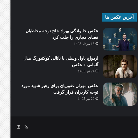
آخرین عکس ها
عکس خانوادگی بهزاد خلج توجه مخاطبان
فضای مجازی را جلب کرد
15 مرداد 1405
ازدواج پاول وسلی با ناتالی کوکنبورگ مدل
آلمانی + عکس
24 تیر 1405
عکس مهران غفوریان برای رهبر شهید مورد
توجه کاربران قرار گرفت
20 تیر 1405
خوراک
اینستاگرام