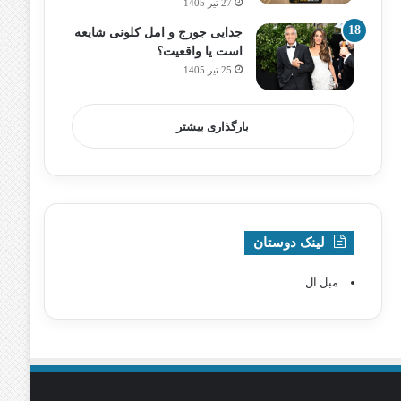
27 تیر 1405
جدایی جورج و امل کلونی شایعه
است یا واقعیت؟
25 تیر 1405
بارگذاری بیشتر
لینک دوستان
مبل ال