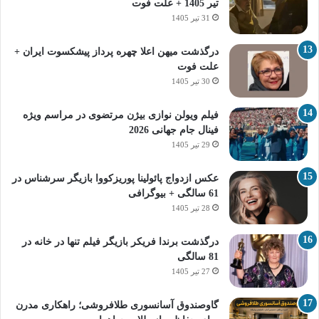
تیر 1405 + علت فوت
31 تیر 1405
درگذشت میهن اعلا چهره پرداز پیشکسوت ایران +
علت فوت
30 تیر 1405
فیلم ویولن نوازی بیژن مرتضوی در مراسم ویژه
فینال جام جهانی 2026
29 تیر 1405
عکس ازدواج پائولینا پوریزکووا بازیگر سرشناس در
61 سالگی + بیوگرافی
28 تیر 1405
درگذشت برندا فریکر بازیگر فیلم تنها در خانه در
81 سالگی
27 تیر 1405
گاوصندوق آسانسوری طلافروشی؛ راهکاری مدرن