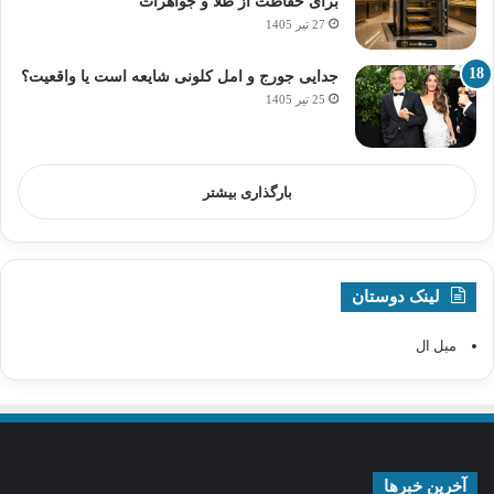
برای حفاظت از طلا و جواهرات
27 تیر 1405
جدایی جورج و امل کلونی شایعه است یا واقعیت؟
25 تیر 1405
بارگذاری بیشتر
لینک دوستان
مبل ال
آخرین خبرها