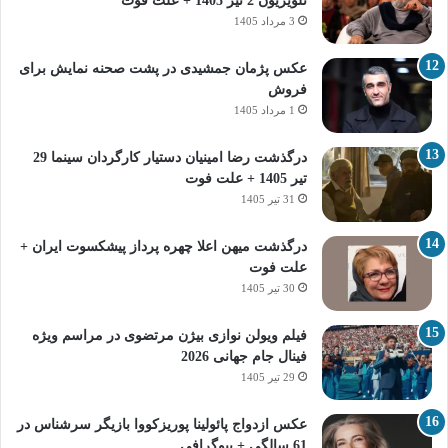
تلویزیون 2 تیر 1405 + علت فوت
3 مرداد 1405
عکس پژمان جمشیدی در پشت صحنه نمایش برای
فروش
1 مرداد 1405
درگذشت رضا امینیان دستیار کارگردان سینما 29
تیر 1405 + علت فوت
31 تیر 1405
درگذشت میهن اعلا چهره پرداز پیشکسوت ایران +
علت فوت
30 تیر 1405
فیلم ویولن نوازی بیژن مرتضوی در مراسم ویژه
فینال جام جهانی 2026
29 تیر 1405
عکس ازدواج پائولینا پوریزکووا بازیگر سرشناس در
61 سالگی + بیوگرافی