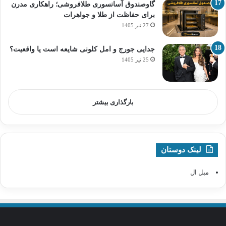
گاوصندوق آسانسوری طلافروشی؛ راهکاری مدرن
برای حفاظت از طلا و جواهرات
27 تیر 1405
جدایی جورج و امل کلونی شایعه است یا واقعیت؟
25 تیر 1405
بارگذاری بیشتر
لینک دوستان
مبل ال