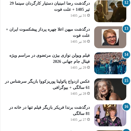
درگذشت رضا امینیان دستیار کارگردان سینما 29
تیر 1405 + علت فوت
31 تیر 1405
درگذشت میهن اعلا چهره پرداز پیشکسوت ایران +
علت فوت
30 تیر 1405
فیلم ویولن نوازی بیژن مرتضوی در مراسم ویژه
فینال جام جهانی 2026
29 تیر 1405
عکس ازدواج پائولینا پوریزکووا بازیگر سرشناس در
61 سالگی + بیوگرافی
28 تیر 1405
درگذشت برندا فریکر بازیگر فیلم تنها در خانه در
81 سالگی
27 تیر 1405