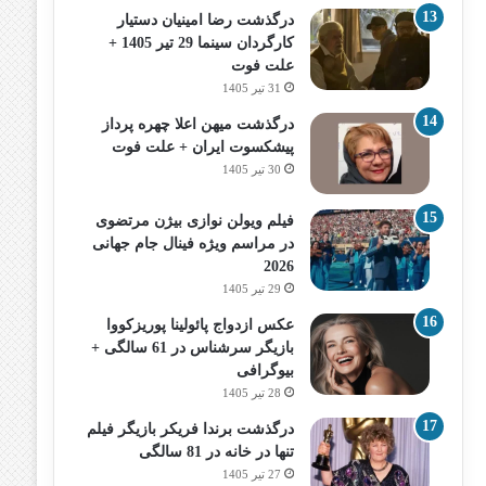
درگذشت رضا امینیان دستیار
کارگردان سینما 29 تیر 1405 +
علت فوت
31 تیر 1405
درگذشت میهن اعلا چهره پرداز
پیشکسوت ایران + علت فوت
30 تیر 1405
فیلم ویولن نوازی بیژن مرتضوی
در مراسم ویژه فینال جام جهانی
2026
29 تیر 1405
عکس ازدواج پائولینا پوریزکووا
بازیگر سرشناس در 61 سالگی +
بیوگرافی
28 تیر 1405
درگذشت برندا فریکر بازیگر فیلم
تنها در خانه در 81 سالگی
27 تیر 1405