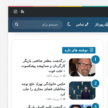
خوراک
اینستاگرا
تغییر پوسته
جستجو
رپورتاژ
تماس
برای
نوشته های تازه
درگذشت مظفر شافعی بازیگر
کارگردان و صداپیشه پیشکسوت
+ علت فوت
17 مرداد 1405
عکس خانوادگی بهزاد خلج توجه
مخاطبان فضای مجازی را جلب
کرد
15 مرداد 1405
درگذشت کاوه کاویان بازیگر