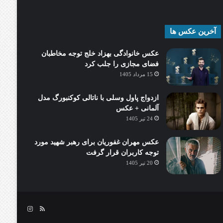
آخرین عکس ها
عکس خانوادگی بهزاد خلج توجه مخاطبان
فضای مجازی را جلب کرد
15 مرداد 1405
ازدواج پاول وسلی با ناتالی کوکنبورگ مدل
آلمانی + عکس
24 تیر 1405
عکس مهران غفوریان برای رهبر شهید مورد
توجه کاربران قرار گرفت
20 تیر 1405
خوراک
اینستاگرام