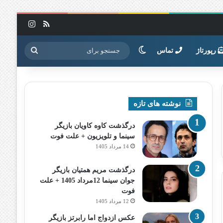
خوراک
اینستاگرا
تغییر پوسته
جستجو
رپورتاژ
تماس
برای
نوشته های تازه
درگذشت کاوه کاویان بازیگر
سینما و تلویزیون + علت فوت
14 مرداد 1405
درگذشت مریم همتیان بازیگر
جوان سینما 12مرداد 1405 + علت
فوت
12 مرداد 1405
عکس ازدواج اما رابرتز بازیگر