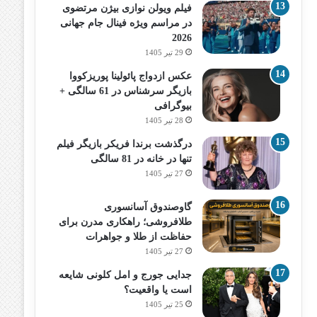
فیلم ویولن نوازی بیژن مرتضوی
در مراسم ویژه فینال جام جهانی
2026
29 تیر 1405
عکس ازدواج پائولینا پوریزکووا
بازیگر سرشناس در 61 سالگی +
بیوگرافی
28 تیر 1405
درگذشت برندا فریکر بازیگر فیلم
تنها در خانه در 81 سالگی
27 تیر 1405
گاوصندوق آسانسوری
طلافروشی؛ راهکاری مدرن برای
حفاظت از طلا و جواهرات
27 تیر 1405
جدایی جورج و امل کلونی شایعه
است یا واقعیت؟
25 تیر 1405