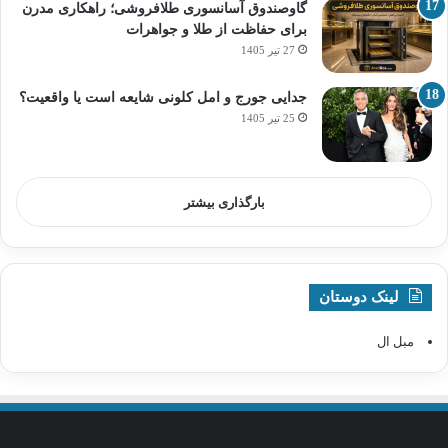
گاوصندوق آسانسوری طلافروشی؛ راهکاری مدرن
برای حفاظت از طلا و جواهرات
27 تیر 1405
جدایی جورج و امل کلونی شایعه است یا واقعیت؟
25 تیر 1405
بارگذاری بیشتر
لینک دوستان
مبل ال