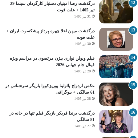
درگذشت رضا امینیان دستیار کارگردان سینما 29
تیر 1405 + علت فوت
31 تیر 1405
درگذشت میهن اعلا چهره پرداز پیشکسوت ایران +
علت فوت
30 تیر 1405
فیلم ویولن نوازی بیژن مرتضوی در مراسم ویژه
فینال جام جهانی 2026
29 تیر 1405
عکس ازدواج پائولینا پوریزکووا بازیگر سرشناس در
61 سالگی + بیوگرافی
28 تیر 1405
درگذشت برندا فریکر بازیگر فیلم تنها در خانه در
81 سالگی
27 تیر 1405