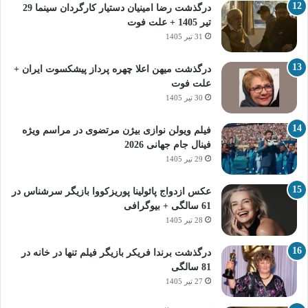
درگذشت رضا امینیان دستیار کارگردان سینما 29
تیر 1405 + علت فوت
31 تیر 1405
درگذشت میهن اعلا چهره پرداز پیشکسوت ایران +
علت فوت
30 تیر 1405
فیلم ویولن نوازی بیژن مرتضوی در مراسم ویژه
فینال جام جهانی 2026
29 تیر 1405
عکس ازدواج پائولینا پوریزکووا بازیگر سرشناس در
61 سالگی + بیوگرافی
28 تیر 1405
درگذشت برندا فریکر بازیگر فیلم تنها در خانه در
81 سالگی
27 تیر 1405