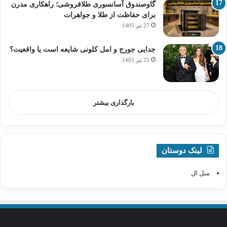
گاوصندوق آسانسوری طلافروشی؛ راهکاری مدرن
برای حفاظت از طلا و جواهرات
27 تیر 1405
جدایی جورج و امل کلونی شایعه است یا واقعیت؟
25 تیر 1405
بارگذاری بیشتر
لینک دوستان
مبل ال