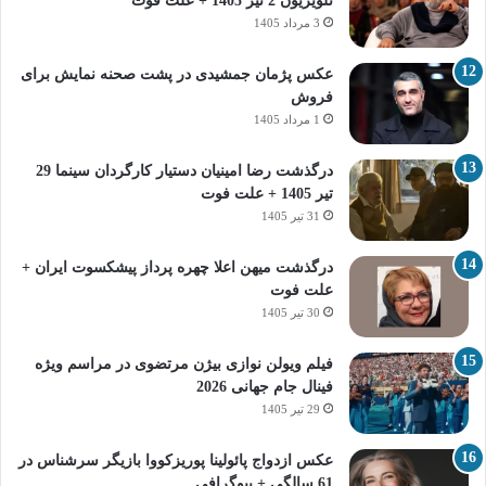
تلویزیون 2 تیر 1405 + علت فوت
3 مرداد 1405
عکس پژمان جمشیدی در پشت صحنه نمایش برای
فروش
1 مرداد 1405
درگذشت رضا امینیان دستیار کارگردان سینما 29
تیر 1405 + علت فوت
31 تیر 1405
درگذشت میهن اعلا چهره پرداز پیشکسوت ایران +
علت فوت
30 تیر 1405
فیلم ویولن نوازی بیژن مرتضوی در مراسم ویژه
فینال جام جهانی 2026
29 تیر 1405
عکس ازدواج پائولینا پوریزکووا بازیگر سرشناس در
61 سالگی + بیوگرافی