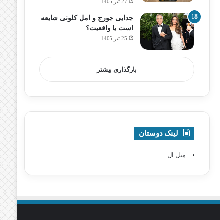
27 تیر 1405
جدایی جورج و امل کلونی شایعه
است یا واقعیت؟
25 تیر 1405
بارگذاری بیشتر
لینک دوستان
مبل ال