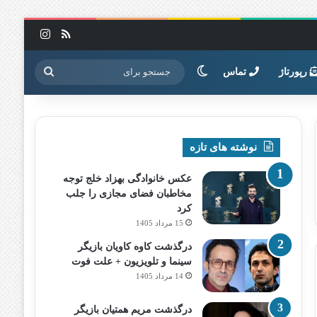
خوراک
اینستاگرا
تغییر پوسته
جستجو
رپورتاژ
تماس
برای
نوشته های تازه
عکس خانوادگی بهزاد خلج توجه
مخاطبان فضای مجازی را جلب
کرد
15 مرداد 1405
درگذشت کاوه کاویان بازیگر
سینما و تلویزیون + علت فوت
14 مرداد 1405
درگذشت مریم همتیان بازیگر