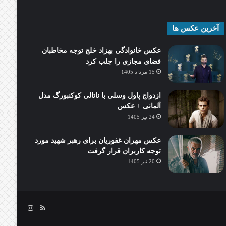
آخرین عکس ها
عکس خانوادگی بهزاد خلج توجه مخاطبان
فضای مجازی را جلب کرد
15 مرداد 1405
ازدواج پاول وسلی با ناتالی کوکنبورگ مدل
آلمانی + عکس
24 تیر 1405
عکس مهران غفوریان برای رهبر شهید مورد
توجه کاربران قرار گرفت
20 تیر 1405
خوراک
اینستاگرام