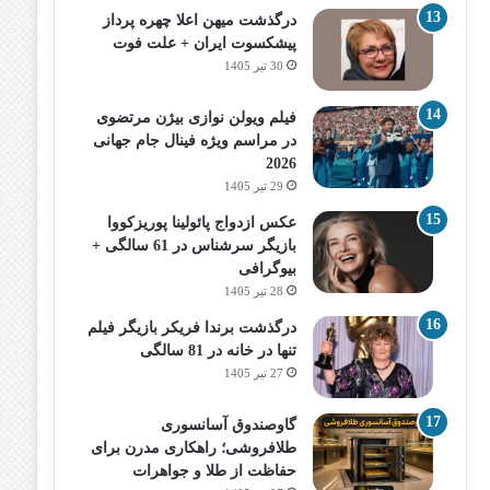
درگذشت میهن اعلا چهره پرداز
پیشکسوت ایران + علت فوت
30 تیر 1405
فیلم ویولن نوازی بیژن مرتضوی
در مراسم ویژه فینال جام جهانی
2026
29 تیر 1405
عکس ازدواج پائولینا پوریزکووا
بازیگر سرشناس در 61 سالگی +
بیوگرافی
28 تیر 1405
درگذشت برندا فریکر بازیگر فیلم
تنها در خانه در 81 سالگی
27 تیر 1405
گاوصندوق آسانسوری
طلافروشی؛ راهکاری مدرن برای
حفاظت از طلا و جواهرات