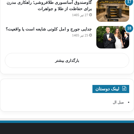
گاوصندوق آسانسوری طلافروشی؛ راهکاری مدرن
برای حفاظت از طلا و جواهرات
27 تیر 1405
جدایی جورج و امل کلونی شایعه است یا واقعیت؟
25 تیر 1405
بارگذاری بیشتر
لینک دوستان
مبل ال