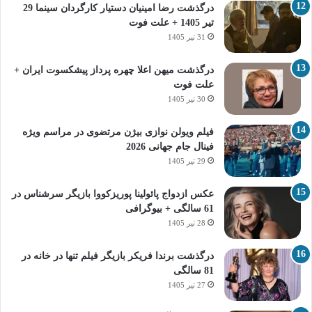
درگذشت رضا امینیان دستیار کارگردان سینما 29
تیر 1405 + علت فوت
31 تیر 1405
درگذشت میهن اعلا چهره پرداز پیشکسوت ایران +
علت فوت
30 تیر 1405
فیلم ویولن نوازی بیژن مرتضوی در مراسم ویژه
فینال جام جهانی 2026
29 تیر 1405
عکس ازدواج پائولینا پوریزکووا بازیگر سرشناس در
61 سالگی + بیوگرافی
28 تیر 1405
درگذشت برندا فریکر بازیگر فیلم تنها در خانه در
81 سالگی
27 تیر 1405