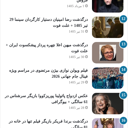
فروش
1 مرداد 1405
درگذشت رضا امینیان دستیار کارگردان سینما 29
تیر 1405 + علت فوت
31 تیر 1405
درگذشت میهن اعلا چهره پرداز پیشکسوت ایران +
علت فوت
30 تیر 1405
فیلم ویولن نوازی بیژن مرتضوی در مراسم ویژه
فینال جام جهانی 2026
29 تیر 1405
عکس ازدواج پائولینا پوریزکووا بازیگر سرشناس در
61 سالگی + بیوگرافی
28 تیر 1405
درگذشت برندا فریکر بازیگر فیلم تنها در خانه در
81 سالگی