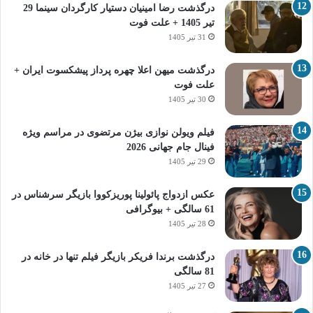
درگذشت رضا امینیان دستیار کارگردان سینما 29
تیر 1405 + علت فوت
31 تیر 1405
درگذشت میهن اعلا چهره پرداز پیشکسوت ایران +
علت فوت
30 تیر 1405
فیلم ویولن نوازی بیژن مرتضوی در مراسم ویژه
فینال جام جهانی 2026
29 تیر 1405
عکس ازدواج پائولینا پوریزکووا بازیگر سرشناس در
61 سالگی + بیوگرافی
28 تیر 1405
درگذشت برندا فریکر بازیگر فیلم تنها در خانه در
81 سالگی
27 تیر 1405