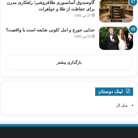
گاوصندوق آسانسوری طلافروشی؛ راهکاری مدرن
برای حفاظت از طلا و جواهرات
27 تیر 1405
جدایی جورج و امل کلونی شایعه است یا واقعیت؟
25 تیر 1405
بارگذاری بیشتر
لینک دوستان
مبل ال