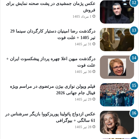
عکس پژمان جمشیدی در پشت صحنه نمایش برای
فروش
1 مرداد 1405
درگذشت رضا امینیان دستیار کارگردان سینما 29
تیر 1405 + علت فوت
31 تیر 1405
درگذشت میهن اعلا چهره پرداز پیشکسوت ایران +
علت فوت
30 تیر 1405
فیلم ویولن نوازی بیژن مرتضوی در مراسم ویژه
فینال جام جهانی 2026
29 تیر 1405
عکس ازدواج پائولینا پوریزکووا بازیگر سرشناس در
61 سالگی + بیوگرافی
28 تیر 1405