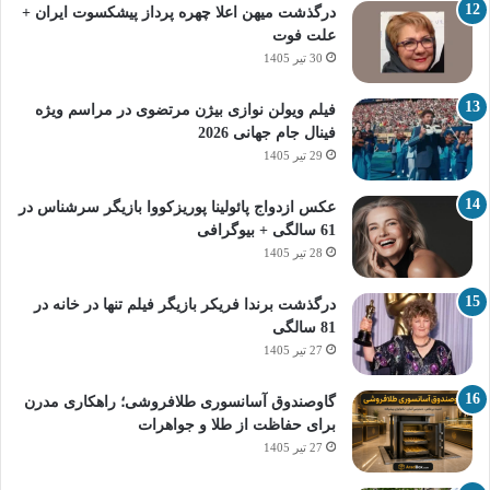
درگذشت میهن اعلا چهره پرداز پیشکسوت ایران +
علت فوت
30 تیر 1405
فیلم ویولن نوازی بیژن مرتضوی در مراسم ویژه
فینال جام جهانی 2026
29 تیر 1405
عکس ازدواج پائولینا پوریزکووا بازیگر سرشناس در
61 سالگی + بیوگرافی
28 تیر 1405
درگذشت برندا فریکر بازیگر فیلم تنها در خانه در
81 سالگی
27 تیر 1405
گاوصندوق آسانسوری طلافروشی؛ راهکاری مدرن
برای حفاظت از طلا و جواهرات
27 تیر 1405