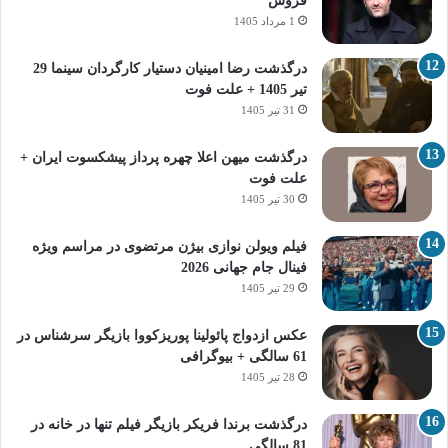
فروش
1 مرداد 1405
درگذشت رضا امینیان دستیار کارگردان سینما 29
تیر 1405 + علت فوت
31 تیر 1405
درگذشت میهن اعلا چهره پرداز پیشکسوت ایران +
علت فوت
30 تیر 1405
فیلم ویولن نوازی بیژن مرتضوی در مراسم ویژه
فینال جام جهانی 2026
29 تیر 1405
عکس ازدواج پائولینا پوریزکووا بازیگر سرشناس در
61 سالگی + بیوگرافی
28 تیر 1405
درگذشت برندا فریکر بازیگر فیلم تنها در خانه در
81 سالگی