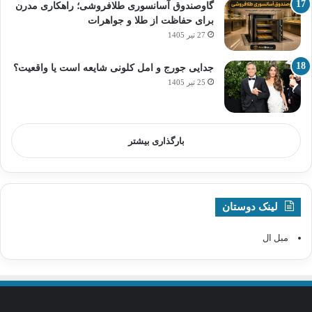
گاوصندوق آسانسوری طلافروشی؛ راهکاری مدرن
برای حفاظت از طلا و جواهرات
27 تیر 1405
جدایی جورج و امل کلونی شایعه است یا واقعیت؟
25 تیر 1405
بارگذاری بیشتر
لینک دوستان
مبل ال