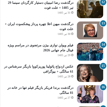
درگذشت رضا امینیان دستیار کارگردان سینما 29
تیر 1405 + علت فوت
31 تیر 1405
درگذشت میهن اعلا چهره پرداز پیشکسوت ایران +
علت فوت
30 تیر 1405
فیلم ویولن نوازی بیژن مرتضوی در مراسم ویژه
فینال جام جهانی 2026
29 تیر 1405
عکس ازدواج پائولینا پوریزکووا بازیگر سرشناس در
61 سالگی + بیوگرافی
28 تیر 1405
درگذشت برندا فریکر بازیگر فیلم تنها در خانه در
81 سالگی
27 تیر 1405