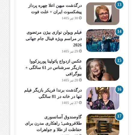
درگذشت میهن اعلا چهره پرداز
پیشکسوت ایران + علت فوت
30 تیر 1405
فیلم ویولن نوازی بیژن مرتضوی
در مراسم ویژه فینال جام جهانی
2026
29 تیر 1405
عکس ازدواج پائولینا پوریزکووا
بازیگر سرشناس در 61 سالگی +
بیوگرافی
28 تیر 1405
درگذشت برندا فریکر بازیگر فیلم
تنها در خانه در 81 سالگی
27 تیر 1405
گاوصندوق آسانسوری
طلافروشی؛ راهکاری مدرن برای
حفاظت از طلا و جواهرات