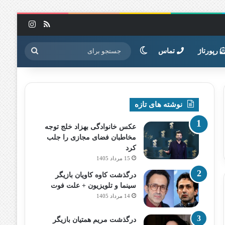
خوراک
اینستاگرا
تغییر پوسته
جستجو
رپورتاژ
تماس
برای
نوشته های تازه
عکس خانوادگی بهزاد خلج توجه
مخاطبان فضای مجازی را جلب
کرد
15 مرداد 1405
درگذشت کاوه کاویان بازیگر
سینما و تلویزیون + علت فوت
14 مرداد 1405
درگذشت مریم همتیان بازیگر