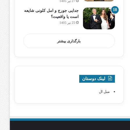
27 تیر 1405
جدایی جورج و امل کلونی شایعه
است یا واقعیت؟
25 تیر 1405
بارگذاری بیشتر
لینک دوستان
مبل ال