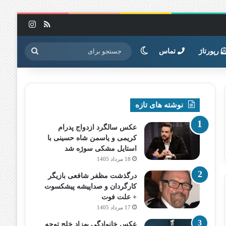
خوراک
اینستاگرا
تغییر پوسته
جستجو
رپورتاژ
تماس
برای
نوشته های تازه
عکس سالگرد ازدواج پدرام
کریمی و یاسمن شاه‌ حسینی با
استایل مشکی سوژه شد
18 مرداد 1405
درگذشت مظفر شافعی بازیگر
کارگردان و صداپیشه پیشکسوت
+ علت فوت
17 مرداد 1405
عکس خانوادگی بهزاد خلج توجه