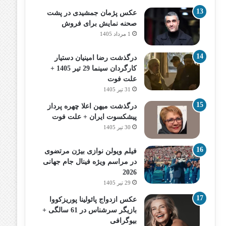
عکس پژمان جمشیدی در پشت
صحنه نمایش برای فروش
1 مرداد 1405
درگذشت رضا امینیان دستیار
کارگردان سینما 29 تیر 1405 +
علت فوت
31 تیر 1405
درگذشت میهن اعلا چهره پرداز
پیشکسوت ایران + علت فوت
30 تیر 1405
فیلم ویولن نوازی بیژن مرتضوی
در مراسم ویژه فینال جام جهانی
2026
29 تیر 1405
عکس ازدواج پائولینا پوریزکووا
بازیگر سرشناس در 61 سالگی +
بیوگرافی