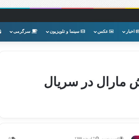
اخبار
عکس
سینما و تلویزیون
سرگرمی
قش مارال در سریال
ادمین نسیم
7 اسفند 1399
0