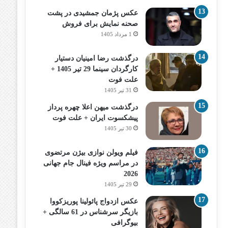
عکس پژمان جمشیدی در پشت
صحنه نمایش برای فروش
1 مرداد 1405
درگذشت رضا امینیان دستیار
کارگردان سینما 29 تیر 1405 +
علت فوت
31 تیر 1405
درگذشت میهن اعلا چهره پرداز
پیشکسوت ایران + علت فوت
30 تیر 1405
فیلم ویولن نوازی بیژن مرتضوی
در مراسم ویژه فینال جام جهانی
2026
29 تیر 1405
عکس ازدواج پائولینا پوریزکووا
بازیگر سرشناس در 61 سالگی +
بیوگرافی