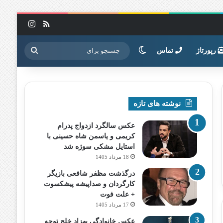
خوراک
اینستاگرا
تغییر پوسته
جستجو
رپورتاژ
تماس
برای
نوشته های تازه
عکس سالگرد ازدواج پدرام
کریمی و یاسمن شاه‌ حسینی با
استایل مشکی سوژه شد
18 مرداد 1405
درگذشت مظفر شافعی بازیگر
کارگردان و صداپیشه پیشکسوت
+ علت فوت
17 مرداد 1405
عکس خانوادگی بهزاد خلج توجه