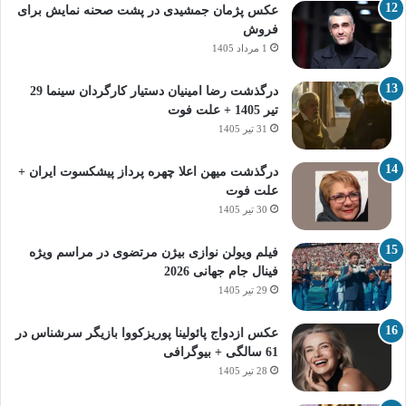
عکس پژمان جمشیدی در پشت صحنه نمایش برای
فروش
1 مرداد 1405
درگذشت رضا امینیان دستیار کارگردان سینما 29
تیر 1405 + علت فوت
31 تیر 1405
درگذشت میهن اعلا چهره پرداز پیشکسوت ایران +
علت فوت
30 تیر 1405
فیلم ویولن نوازی بیژن مرتضوی در مراسم ویژه
فینال جام جهانی 2026
29 تیر 1405
عکس ازدواج پائولینا پوریزکووا بازیگر سرشناس در
61 سالگی + بیوگرافی
28 تیر 1405