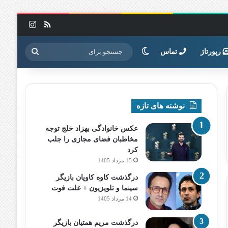
خوراک
اینستاگرا
تغییر پوسته
جستجو
رپورتاژ
تماس
برای
نوشته های تازه
عکس خانوادگی بهزاد خلج توجه
مخاطبان فضای مجازی را جلب
کرد
15 مرداد 1405
درگذشت کاوه کاویان بازیگر
سینما و تلویزیون + علت فوت
14 مرداد 1405
درگذشت مریم همتیان بازیگر