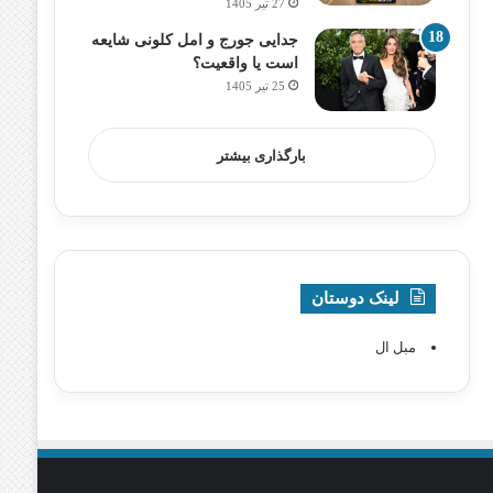
27 تیر 1405
جدایی جورج و امل کلونی شایعه
است یا واقعیت؟
25 تیر 1405
بارگذاری بیشتر
لینک دوستان
مبل ال