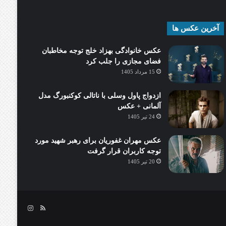
آخرین عکس ها
عکس خانوادگی بهزاد خلج توجه مخاطبان
فضای مجازی را جلب کرد
15 مرداد 1405
ازدواج پاول وسلی با ناتالی کوکنبورگ مدل
آلمانی + عکس
24 تیر 1405
عکس مهران غفوریان برای رهبر شهید مورد
توجه کاربران قرار گرفت
20 تیر 1405
خوراک
اینستاگرام