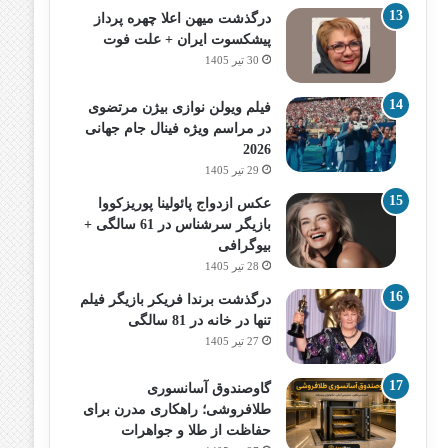
درگذشت میهن اعلا چهره پرداز
پیشکسوت ایران + علت فوت
30 تیر 1405
فیلم ویولن نوازی بیژن مرتضوی
در مراسم ویژه فینال جام جهانی
2026
29 تیر 1405
عکس ازدواج پائولینا پوریزکووا
بازیگر سرشناس در 61 سالگی +
بیوگرافی
28 تیر 1405
درگذشت برندا فریکر بازیگر فیلم
تنها در خانه در 81 سالگی
27 تیر 1405
گاوصندوق آسانسوری
طلافروشی؛ راهکاری مدرن برای
حفاظت از طلا و جواهرات