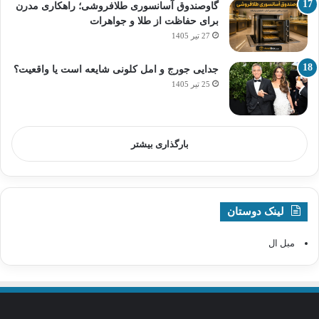
گاوصندوق آسانسوری طلافروشی؛ راهکاری مدرن
برای حفاظت از طلا و جواهرات
27 تیر 1405
جدایی جورج و امل کلونی شایعه است یا واقعیت؟
25 تیر 1405
بارگذاری بیشتر
لینک دوستان
مبل ال