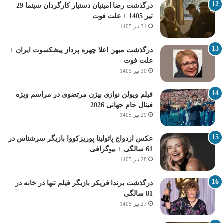
درگذشت رضا امینیان دستیار کارگردان سینما 29
تیر 1405 + علت فوت
31 تیر 1405
درگذشت میهن اعلا چهره پرداز پیشکسوت ایران +
علت فوت
30 تیر 1405
فیلم ویولن نوازی بیژن مرتضوی در مراسم ویژه
فینال جام جهانی 2026
29 تیر 1405
عکس ازدواج پائولینا پوریزکووا بازیگر سرشناس در
61 سالگی + بیوگرافی
28 تیر 1405
درگذشت برندا فریکر بازیگر فیلم تنها در خانه در
81 سالگی
27 تیر 1405