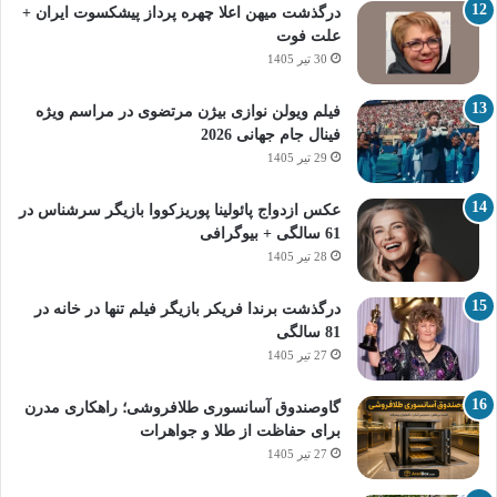
درگذشت میهن اعلا چهره پرداز پیشکسوت ایران +
علت فوت
30 تیر 1405
فیلم ویولن نوازی بیژن مرتضوی در مراسم ویژه
فینال جام جهانی 2026
29 تیر 1405
عکس ازدواج پائولینا پوریزکووا بازیگر سرشناس در
61 سالگی + بیوگرافی
28 تیر 1405
درگذشت برندا فریکر بازیگر فیلم تنها در خانه در
81 سالگی
27 تیر 1405
گاوصندوق آسانسوری طلافروشی؛ راهکاری مدرن
برای حفاظت از طلا و جواهرات
27 تیر 1405