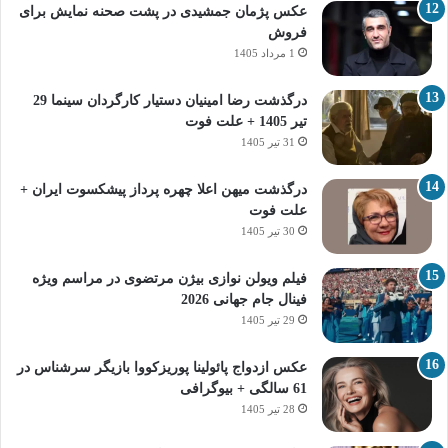
عکس پژمان جمشیدی در پشت صحنه نمایش برای
فروش
1 مرداد 1405
درگذشت رضا امینیان دستیار کارگردان سینما 29
تیر 1405 + علت فوت
31 تیر 1405
درگذشت میهن اعلا چهره پرداز پیشکسوت ایران +
علت فوت
30 تیر 1405
فیلم ویولن نوازی بیژن مرتضوی در مراسم ویژه
فینال جام جهانی 2026
29 تیر 1405
عکس ازدواج پائولینا پوریزکووا بازیگر سرشناس در
61 سالگی + بیوگرافی
28 تیر 1405