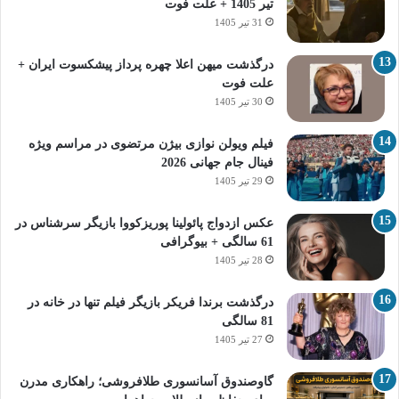
تیر 1405 + علت فوت
31 تیر 1405
درگذشت میهن اعلا چهره پرداز پیشکسوت ایران +
علت فوت
30 تیر 1405
فیلم ویولن نوازی بیژن مرتضوی در مراسم ویژه
فینال جام جهانی 2026
29 تیر 1405
عکس ازدواج پائولینا پوریزکووا بازیگر سرشناس در
61 سالگی + بیوگرافی
28 تیر 1405
درگذشت برندا فریکر بازیگر فیلم تنها در خانه در
81 سالگی
27 تیر 1405
گاوصندوق آسانسوری طلافروشی؛ راهکاری مدرن