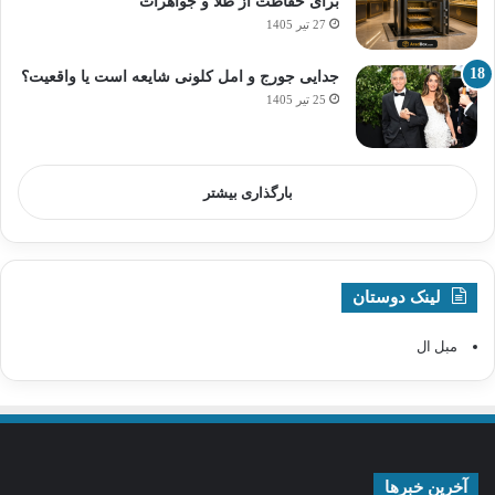
برای حفاظت از طلا و جواهرات
27 تیر 1405
جدایی جورج و امل کلونی شایعه است یا واقعیت؟
25 تیر 1405
بارگذاری بیشتر
لینک دوستان
مبل ال
آخرین خبرها