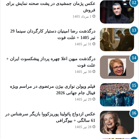
عکس پژمان جمشیدی در پشت صحنه نمایش برای
فروش
1 مرداد 1405
درگذشت رضا امینیان دستیار کارگردان سینما 29
تیر 1405 + علت فوت
31 تیر 1405
درگذشت میهن اعلا چهره پرداز پیشکسوت ایران +
علت فوت
30 تیر 1405
فیلم ویولن نوازی بیژن مرتضوی در مراسم ویژه
فینال جام جهانی 2026
29 تیر 1405
عکس ازدواج پائولینا پوریزکووا بازیگر سرشناس در
61 سالگی + بیوگرافی
28 تیر 1405