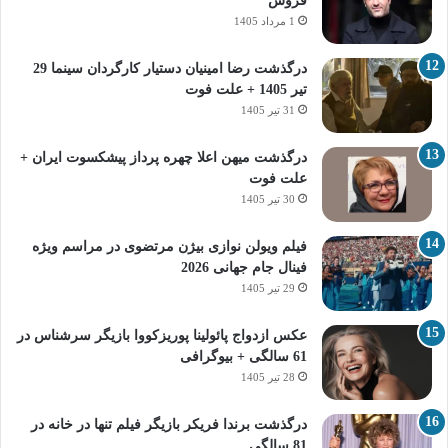
فروش
1 مرداد 1405
درگذشت رضا امینیان دستیار کارگردان سینما 29
تیر 1405 + علت فوت
31 تیر 1405
درگذشت میهن اعلا چهره پرداز پیشکسوت ایران +
علت فوت
30 تیر 1405
فیلم ویولن نوازی بیژن مرتضوی در مراسم ویژه
فینال جام جهانی 2026
29 تیر 1405
عکس ازدواج پائولینا پوریزکووا بازیگر سرشناس در
61 سالگی + بیوگرافی
28 تیر 1405
درگذشت برندا فریکر بازیگر فیلم تنها در خانه در
81 سالگی