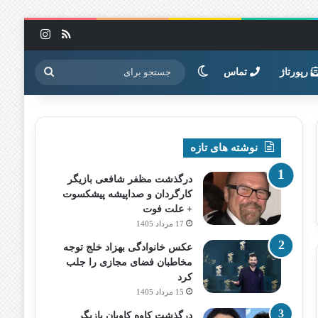
خوراک
اینستاگرا
تغییر پوسته
جستجو
رپورتاژ
تماس
برای
نوشته های تازه
درگذشت مظفر شافعی بازیگر
کارگردان و صداپیشه پیشکسوت
+ علت فوت
17 مرداد 1405
عکس خانوادگی بهزاد خلج توجه
مخاطبان فضای مجازی را جلب
کرد
15 مرداد 1405
درگذشت کاوه کاویان بازیگر