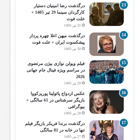
درگذشت رضا امینیان دستیار
کارگردان سینما 29 تیر 1405 +
علت فوت
31 تیر 1405
درگذشت میهن اعلا چهره پرداز
پیشکسوت ایران + علت فوت
30 تیر 1405
فیلم ویولن نوازی بیژن مرتضوی
در مراسم ویژه فینال جام جهانی
2026
29 تیر 1405
عکس ازدواج پائولینا پوریزکووا
بازیگر سرشناس در 61 سالگی +
بیوگرافی
28 تیر 1405
درگذشت برندا فریکر بازیگر فیلم
تنها در خانه در 81 سالگی
27 تیر 1405