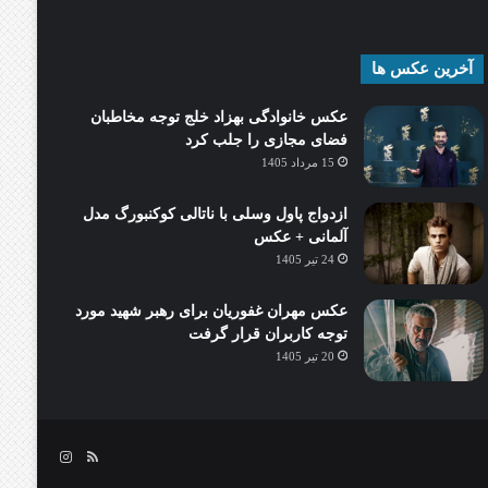
آخرین عکس ها
عکس خانوادگی بهزاد خلج توجه مخاطبان
فضای مجازی را جلب کرد
15 مرداد 1405
ازدواج پاول وسلی با ناتالی کوکنبورگ مدل
آلمانی + عکس
24 تیر 1405
عکس مهران غفوریان برای رهبر شهید مورد
توجه کاربران قرار گرفت
20 تیر 1405
خوراک
اینستاگرام