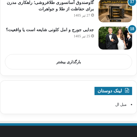
گاوصندوق آسانسوری طلافروشی؛ راهکاری مدرن
برای حفاظت از طلا و جواهرات
27 تیر 1405
جدایی جورج و امل کلونی شایعه است یا واقعیت؟
25 تیر 1405
بارگذاری بیشتر
لینک دوستان
مبل ال