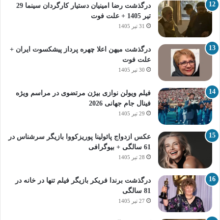
درگذشت رضا امینیان دستیار کارگردان سینما 29
تیر 1405 + علت فوت
31 تیر 1405
درگذشت میهن اعلا چهره پرداز پیشکسوت ایران +
علت فوت
30 تیر 1405
فیلم ویولن نوازی بیژن مرتضوی در مراسم ویژه
فینال جام جهانی 2026
29 تیر 1405
عکس ازدواج پائولینا پوریزکووا بازیگر سرشناس در
61 سالگی + بیوگرافی
28 تیر 1405
درگذشت برندا فریکر بازیگر فیلم تنها در خانه در
81 سالگی
27 تیر 1405