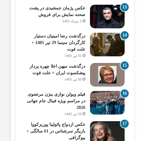
عکس پژمان جمشیدی در پشت
صحنه نمایش برای فروش
1 مرداد 1405
درگذشت رضا امینیان دستیار
کارگردان سینما 29 تیر 1405 +
علت فوت
31 تیر 1405
درگذشت میهن اعلا چهره پرداز
پیشکسوت ایران + علت فوت
30 تیر 1405
فیلم ویولن نوازی بیژن مرتضوی
در مراسم ویژه فینال جام جهانی
2026
29 تیر 1405
عکس ازدواج پائولینا پوریزکووا
بازیگر سرشناس در 61 سالگی +
بیوگرافی