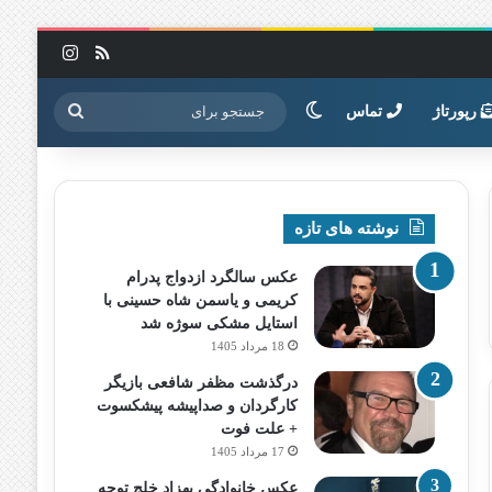
خوراک
اینستاگرا
تغییر پوسته
جستجو
رپورتاژ
تماس
برای
نوشته های تازه
عکس سالگرد ازدواج پدرام
کریمی و یاسمن شاه‌ حسینی با
استایل مشکی سوژه شد
18 مرداد 1405
درگذشت مظفر شافعی بازیگر
کارگردان و صداپیشه پیشکسوت
+ علت فوت
17 مرداد 1405
عکس خانوادگی بهزاد خلج توجه