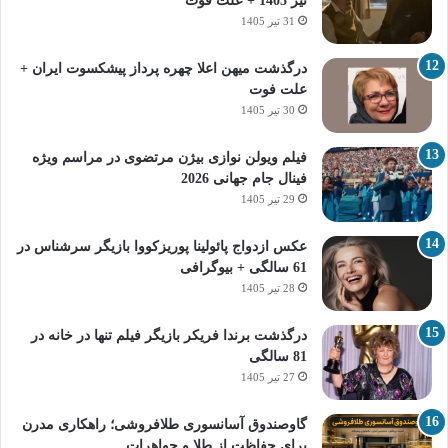
تیر 1405 + علت فوت
31 تیر 1405
درگذشت میهن اعلا چهره پرداز پیشکسوت ایران +
علت فوت
30 تیر 1405
فیلم ویولن نوازی بیژن مرتضوی در مراسم ویژه
فینال جام جهانی 2026
29 تیر 1405
عکس ازدواج پائولینا پوریزکووا بازیگر سرشناس در
61 سالگی + بیوگرافی
28 تیر 1405
درگذشت برندا فریکر بازیگر فیلم تنها در خانه در
81 سالگی
27 تیر 1405
گاوصندوق آسانسوری طلافروشی؛ راهکاری مدرن
برای حفاظت از طلا و جواهرات