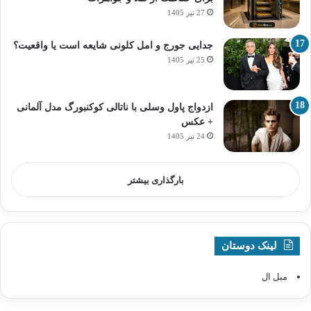
27 تیر 1405
جدایی جورج و امل کلونی شایعه است یا واقعیت؟
25 تیر 1405
ازدواج پاول وسلی با ناتالی کوکنبورگ مدل آلمانی
+ عکس
24 تیر 1405
بارگذاری بیشتر
لینک دوستان
مبل ال