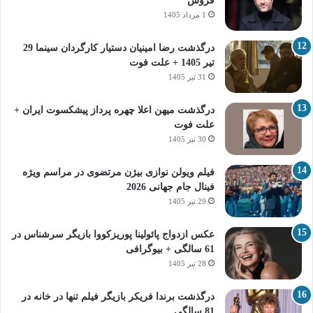
فروش
1 مرداد 1405
درگذشت رضا امینیان دستیار کارگردان سینما 29
تیر 1405 + علت فوت
31 تیر 1405
درگذشت میهن اعلا چهره پرداز پیشکسوت ایران +
علت فوت
30 تیر 1405
فیلم ویولن نوازی بیژن مرتضوی در مراسم ویژه
فینال جام جهانی 2026
29 تیر 1405
عکس ازدواج پائولینا پوریزکووا بازیگر سرشناس در
61 سالگی + بیوگرافی
28 تیر 1405
درگذشت برندا فریکر بازیگر فیلم تنها در خانه در
81 سالگی