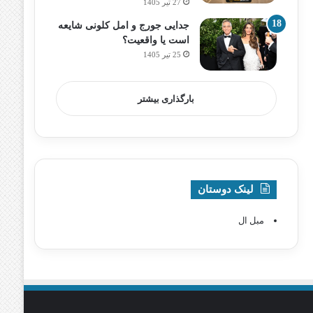
27 تیر 1405
جدایی جورج و امل کلونی شایعه
است یا واقعیت؟
25 تیر 1405
بارگذاری بیشتر
لینک دوستان
مبل ال