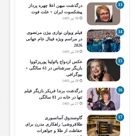
درگذشت میهن اعلا چهره پرداز
پیشکسوت ایران + علت فوت
30 تیر 1405
فیلم ویولن نوازی بیژن مرتضوی
در مراسم ویژه فینال جام جهانی
2026
29 تیر 1405
عکس ازدواج پائولینا پوریزکووا
بازیگر سرشناس در 61 سالگی +
بیوگرافی
28 تیر 1405
درگذشت برندا فریکر بازیگر فیلم
تنها در خانه در 81 سالگی
27 تیر 1405
گاوصندوق آسانسوری
طلافروشی؛ راهکاری مدرن برای
حفاظت از طلا و جواهرات