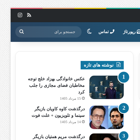
خوراک
اینستاگرا
تغییر پوسته
جستجو
رپورتاژ
تماس
برای
نوشته های تازه
عکس خانوادگی بهزاد خلج توجه
مخاطبان فضای مجازی را جلب
کرد
15 مرداد 1405
درگذشت کاوه کاویان بازیگر
سینما و تلویزیون + علت فوت
14 مرداد 1405
درگذشت مریم همتیان بازیگر