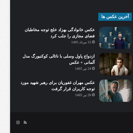
آخرین عکس ها
عکس خانوادگی بهزاد خلج توجه مخاطبان
فضای مجازی را جلب کرد
15 مرداد 1405
ازدواج پاول وسلی با ناتالی کوکنبورگ مدل
آلمانی + عکس
24 تیر 1405
عکس مهران غفوریان برای رهبر شهید مورد
توجه کاربران قرار گرفت
20 تیر 1405
خوراک
اینستاگرام