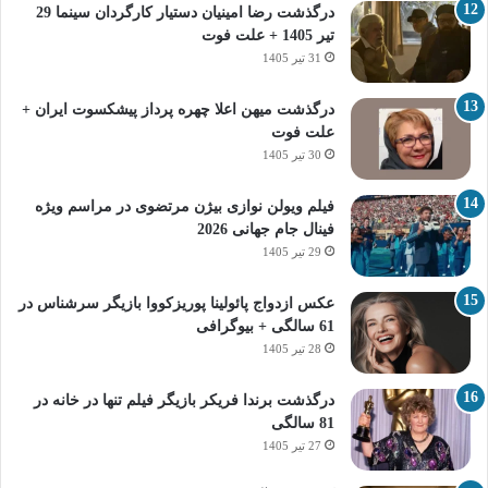
درگذشت رضا امینیان دستیار کارگردان سینما 29
تیر 1405 + علت فوت
31 تیر 1405
درگذشت میهن اعلا چهره پرداز پیشکسوت ایران +
علت فوت
30 تیر 1405
فیلم ویولن نوازی بیژن مرتضوی در مراسم ویژه
فینال جام جهانی 2026
29 تیر 1405
عکس ازدواج پائولینا پوریزکووا بازیگر سرشناس در
61 سالگی + بیوگرافی
28 تیر 1405
درگذشت برندا فریکر بازیگر فیلم تنها در خانه در
81 سالگی
27 تیر 1405