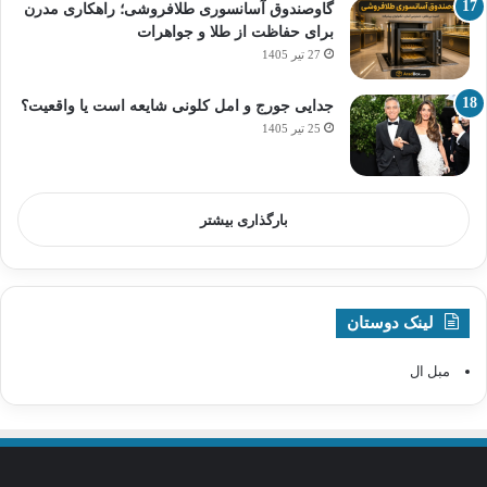
گاوصندوق آسانسوری طلافروشی؛ راهکاری مدرن
برای حفاظت از طلا و جواهرات
27 تیر 1405
جدایی جورج و امل کلونی شایعه است یا واقعیت؟
25 تیر 1405
بارگذاری بیشتر
لینک دوستان
مبل ال