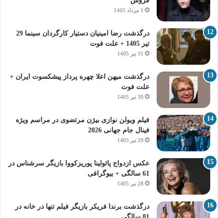
فروش
1 مرداد 1405
درگذشت رضا امینیان دستیار کارگردان سینما 29
تیر 1405 + علت فوت
31 تیر 1405
درگذشت میهن اعلا چهره پرداز پیشکسوت ایران +
علت فوت
30 تیر 1405
فیلم ویولن نوازی بیژن مرتضوی در مراسم ویژه
فینال جام جهانی 2026
29 تیر 1405
عکس ازدواج پائولینا پوریزکووا بازیگر سرشناس در
61 سالگی + بیوگرافی
28 تیر 1405
درگذشت برندا فریکر بازیگر فیلم تنها در خانه در
81 سالگی