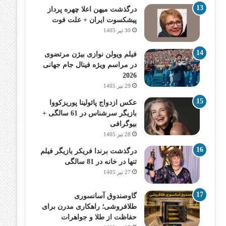
درگذشت میهن اعلا چهره پرداز
پیشکسوت ایران + علت فوت
30 تیر 1405
فیلم ویولن نوازی بیژن مرتضوی
در مراسم ویژه فینال جام جهانی
2026
29 تیر 1405
عکس ازدواج پائولینا پوریزکووا
بازیگر سرشناس در 61 سالگی +
بیوگرافی
28 تیر 1405
درگذشت برندا فریکر بازیگر فیلم
تنها در خانه در 81 سالگی
27 تیر 1405
گاوصندوق آسانسوری
طلافروشی؛ راهکاری مدرن برای
حفاظت از طلا و جواهرات