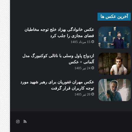
آخرین عکس ها
عکس خانوادگی بهزاد خلج توجه مخاطبان
فضای مجازی را جلب کرد
15 مرداد 1405
ازدواج پاول وسلی با ناتالی کوکنبورگ مدل
آلمانی + عکس
24 تیر 1405
عکس مهران غفوریان برای رهبر شهید مورد
توجه کاربران قرار گرفت
20 تیر 1405
خوراک
اینستاگرام