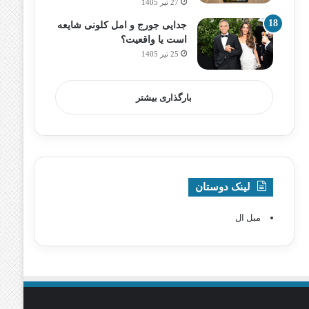
27 تیر 1405
جدایی جورج و امل کلونی شایعه
است یا واقعیت؟
25 تیر 1405
بارگذاری بیشتر
لینک دوستان
مبل ال