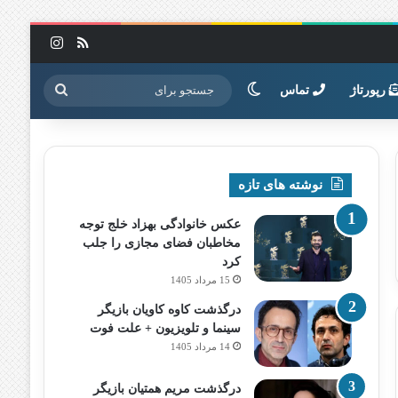
خوراک
اینستاگرا
تغییر پوسته
جستجو
رپورتاژ
تماس
برای
نوشته های تازه
عکس خانوادگی بهزاد خلج توجه
مخاطبان فضای مجازی را جلب
کرد
15 مرداد 1405
درگذشت کاوه کاویان بازیگر
سینما و تلویزیون + علت فوت
14 مرداد 1405
درگذشت مریم همتیان بازیگر