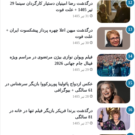
درگذشت رضا امینیان دستیار کارگردان سینما 29
تیر 1405 + علت فوت
31 تیر 1405
درگذشت میهن اعلا چهره پرداز پیشکسوت ایران +
علت فوت
30 تیر 1405
فیلم ویولن نوازی بیژن مرتضوی در مراسم ویژه
فینال جام جهانی 2026
29 تیر 1405
عکس ازدواج پائولینا پوریزکووا بازیگر سرشناس در
61 سالگی + بیوگرافی
28 تیر 1405
درگذشت برندا فریکر بازیگر فیلم تنها در خانه در
81 سالگی
27 تیر 1405