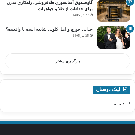
گاوصندوق آسانسوری طلافروشی؛ راهکاری مدرن
برای حفاظت از طلا و جواهرات
27 تیر 1405
جدایی جورج و امل کلونی شایعه است یا واقعیت؟
25 تیر 1405
بارگذاری بیشتر
لینک دوستان
مبل ال