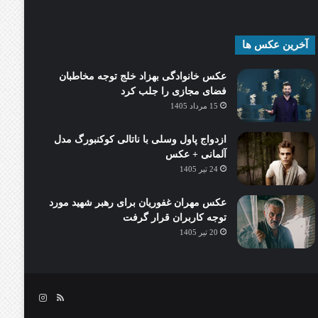
آخرین عکس ها
عکس خانوادگی بهزاد خلج توجه مخاطبان
فضای مجازی را جلب کرد
15 مرداد 1405
ازدواج پاول وسلی با ناتالی کوکنبورگ مدل
آلمانی + عکس
24 تیر 1405
عکس مهران غفوریان برای رهبر شهید مورد
توجه کاربران قرار گرفت
20 تیر 1405
خوراک
اینستاگرام