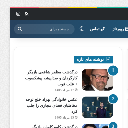
خوراک
اینستاگرا
تغییر پوسته
جستجو
رپورتاژ
تماس
برای
نوشته های تازه
درگذشت مظفر شافعی بازیگر
کارگردان و صداپیشه پیشکسوت
+ علت فوت
17 مرداد 1405
عکس خانوادگی بهزاد خلج توجه
مخاطبان فضای مجازی را جلب
کرد
15 مرداد 1405
درگذشت کاوه کاویان بازیگر