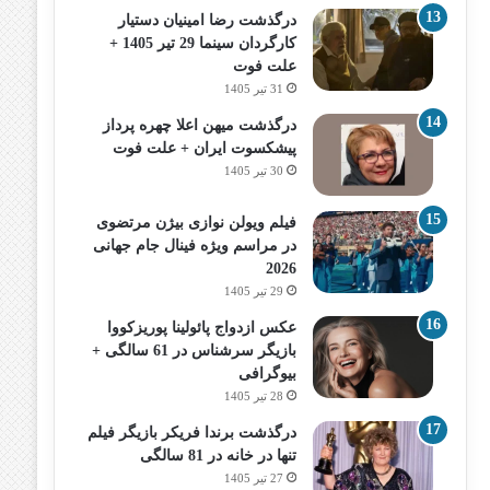
درگذشت رضا امینیان دستیار
کارگردان سینما 29 تیر 1405 +
علت فوت
31 تیر 1405
درگذشت میهن اعلا چهره پرداز
پیشکسوت ایران + علت فوت
30 تیر 1405
فیلم ویولن نوازی بیژن مرتضوی
در مراسم ویژه فینال جام جهانی
2026
29 تیر 1405
عکس ازدواج پائولینا پوریزکووا
بازیگر سرشناس در 61 سالگی +
بیوگرافی
28 تیر 1405
درگذشت برندا فریکر بازیگر فیلم
تنها در خانه در 81 سالگی
27 تیر 1405